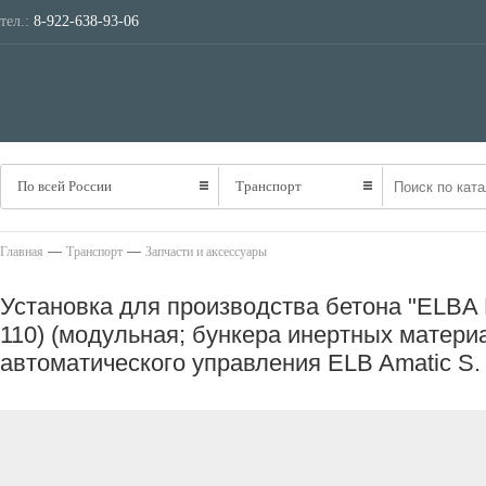
тел.:
8-922-638-93-06
ТРАНСПОРТ
НЕ
По всей России
Транспорт
—
—
Главная
Транспорт
Запчасти и аксессуары
Установка для производства бетона "ELBA 
110) (модульная; бункера инертных материа
автоматического управления ELB Amatic