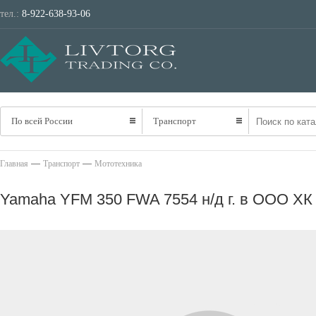
тел.:
8-922-638-93-06
ТРАНСПОРТ
НЕ
По всей России
Транспорт
—
—
Главная
Транспорт
Мототехника
Yamaha YFM 350 FWA 7554 н/д г. в ООО Х