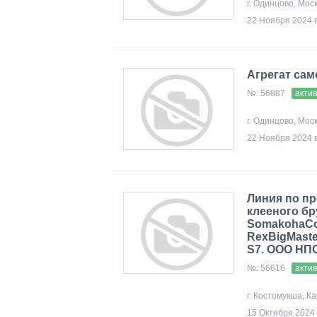
г. Одинцово, Мос
22 Ноября 2024 в
Агрегат са
№: 56887
акти
г. Одинцово, Мос
22 Ноября 2024 в
Линия по п
клееного бр
SomakohaCo
RexBigMaste
S7. ООО НП
№: 56616
акти
г. Костомукша, К
15 Октября 2024 