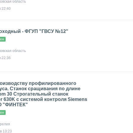
ковская область
 22:40
моходный - ФГУП "ГВСУ №12"
вен
ковская область
 22:36
роизводству профилированного
уса. Станок сращивания по длине
m 30 Строгательный станок
r 630K с системой контроля Siemens
О "ФИНТЕК"
вен
арелия
в 13:23