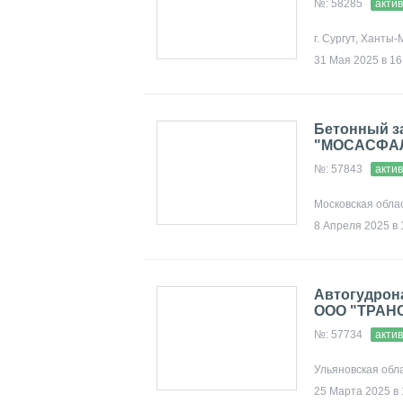
№: 58285
акти
г. Сургут, Ханты
31 Мая 2025 в 16
Бетонный з
"МОСАСФАЛ
№: 57843
акти
Московская обла
8 Апреля 2025 в 
Автогудрона
ООО "ТРАН
№: 57734
акти
Ульяновская обл
25 Марта 2025 в 