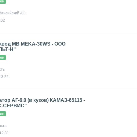
вен
-Мансийский АО
:02
авод МВ MEKA-30WS - ООО
ЬТ-Н"
вен
сть
13:22
тор АГ-6,0 (в кузов) КАМАЗ-65115 -
С-СЕРВИС"
вен
асть
12:31