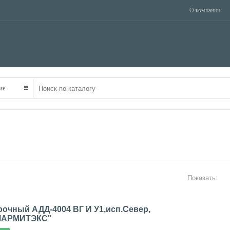
О компании
ТРАНСПОРТ
НЕДВИЖИМОСТЬ
ОБОРУДОВАНИЕ
ие
Показать:
рочный АДД-4004 ВГ И У1,исп.Север,
"МАРМИТЭКС"