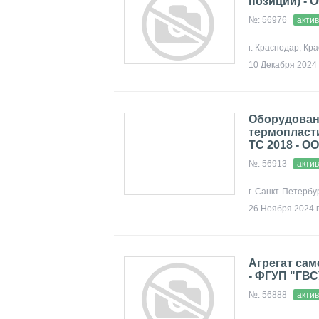
позиций) - 
№: 56976
акти
г. Краснодар, Кр
10 Декабря 2024 
Оборудован
термопласти
ТС 2018 - 
№: 56913
акти
г. Санкт-Петербу
26 Ноября 2024 в
Агрегат сам
- ФГУП "ГВ
№: 56888
акти