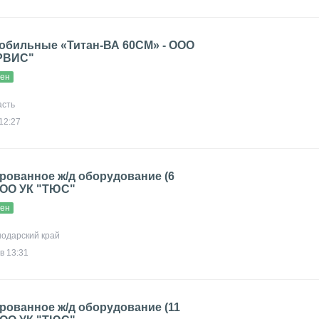
обильные «Титан-ВА 60СМ» - ООО
РВИС"
вен
асть
12:27
рованное ж/д оборудование (6
ООО УК "ТЮС"
вен
снодарский край
в 13:31
рованное ж/д оборудование (11