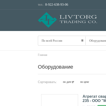
тел.:
8-922-638-93-06
По всей России
Оборудован
Главная
Оборудование
Сортировать:
по дате
по цене
Агрегат сва
235 - ООО 