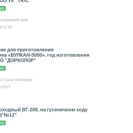
ООО УК "ТЮС"
вен
аснодарский край
в 13:16
ие для приготовления
ка «ВУЛКАН-5000», год изготовления
ООО "ДОРКОЛОР"
вен
рг, Санкт-Петербург
 15:27
оходный ВГ-208, на гусеничном ходу
СУ №12"
вен