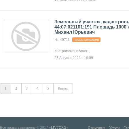
Земельный участок, кадастро
44:07:021101:191 Площадь 1000 
Михаил Юрьевич
№: 49711
приостановлен
Костромская область
25 Августа 2023 в 10:09
1
2
3
4
5
Вперед
Все права защищены © 2017 «
LIVTORG
»
О компании
Услуги
Схе