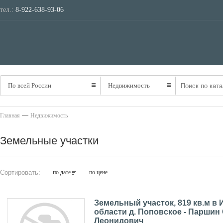
тел.:
8-922-638-93-06
ТРАНСПОРТ
НЕ
По всей России
Недвижимость
—
Главная
Недвижимость
Земельные участки
Сортировать:
по дате
по цене
Земельный участок, 819 кв.м в
области д. Поповское - Паршин
Леонидович