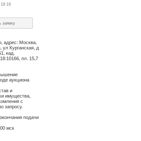
 19:19
ь заявку
, адрес: Москва,
, ул Курганская, д
61, кад.
8:10166, пл. 15,7
вышение
ходе аукциона
став и
ки имущества,
комления с
о запросу.
 окончания подачи
:00 мск