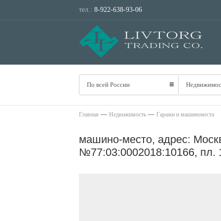
тел.:
8-922-638-93-06
По всей России
Недвижимос
—
—
Главная
Недвижимость
Гаражи и машиноместа
машино-место, адрес: Москва
№77:03:0002018:10166, пл. 1