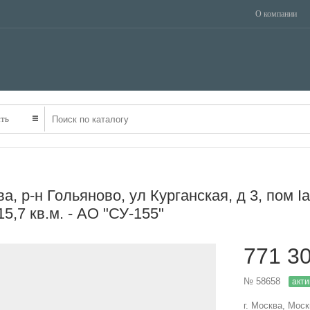
О компании
ТРАНСПОРТ
НЕДВИЖИМОСТЬ
ОБОРУДОВАНИЕ
ть
, р-н Гольяново, ул Курганская, д 3, пом Iа
5,7 кв.м. - АО "СУ-155"
771 3
№ 58658
акти
г. Москва, Мос