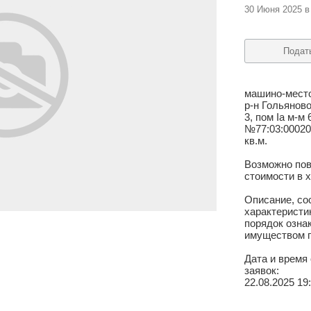
30 Июня 2025 в
Подат
машино-место
р-н Гольяново
3, пом Iа м-м 
№77:03:000201
кв.м.
Возможно по
стоимости в 
Описание, со
характеристи
порядок озна
имуществом п
Дата и время
заявок:
22.08.2025 19