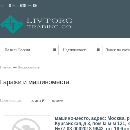
тел.:
8-922-638-93-06
ТРАНСПОРТ
НЕ
По всей России
Недвижимость
—
Главная
Недвижимость
Гаражи и машиноместа
Сортировать:
по дате
по цене
машино-место, адрес: Москва, р
Курганская, д 3, пом Iа м-м 121, к
№77:03:0002018:9642, пл. 18,6 кв