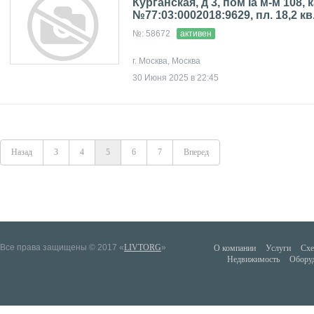
Курганская, д 3, пом Iа м-м 108, к
№77:03:0002018:9629, пл. 18,2 кв
№: 58672
активен
г. Москва, Москва
30 Июня 2025 в 22:45
Назад
3
4
5
6
7
Вперед
Все права защищены © 2017 «
LIVTORG
»
О компании
Услуги
Схе
Недвижимость
Обору