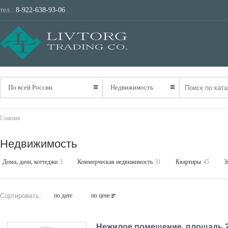
тел.:
8-922-638-93-06
ТРАНСПОРТ
НЕ
По всей России
Недвижимость
Главная
Недвижимость
Дома, дачи, коттеджи
3
Коммерческая недвижимость
31
Квартиры
45
З
Сортировать:
по дате
по цене
Нежилое помещение, площадь 232