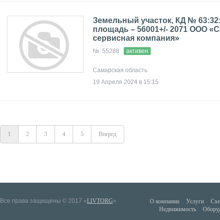
Земельный участок, КД № 63:32:
площадь – 56001+/- 2071 ООО «
сервисная компания»
№: 55288
активен
Самарская область
19 Апреля 2024 в 15:15
1
2
3
4
5
Вперед
Все права защищены © 2017 «
LIVTORG
»
О компании
Услуги
Схе
Недвижимость
Обору