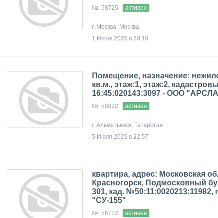
№: 58725
активен
г. Москва, Москва
1 Июля 2025 в 20:18
Помещение, назначение: нежило
кв.м., этаж:1, этаж:2, кадастров
16:45:020143:3097 - ООО "АРСЛ
№: 58822
активен
г. Альметьевск, Татарстан
5 Июля 2025 в 22:57
квартира, адрес: Московская обл
Красногорск, Подмосковный буль
301, кад. №50:11:0020213:11982, п
"СУ-155"
№: 58722
активен