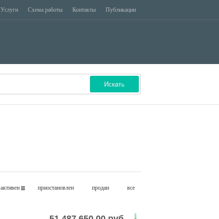
Услуги
Схема работы
Контакты
Публикации
ЗАДОЛЖЕННОСТЬ
ЦЕННЫЕ БУМАГИ
Искать
активен
приостановлен
продан
все
51 487 650.00 руб.