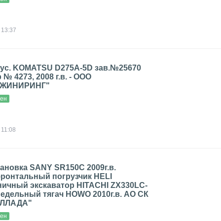
 13:37
гус. KOMATSU D275А-5D зав.№25670
р № 4273, 2008 г.в. - ООО
НЖИНИРИНГ"
вен
 11:08
ановка SANY SR150C 2009г.в.
ронтальный погрузчик HELI
еничный экскаватор HITACHI ZX330LC-
 Седельный тягач HOWO 2010г.в. АО СК
ЛЛАДА"
вен