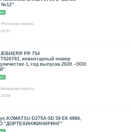
 №12"
вен
, Ростовская область
 20:31
LIEBHERR PR 754
T020791, инвентарный номер
количество 1, год выпуска 2020 - ООО
Й"
вен
, Московская область
 20:09
ус.KOMATSU D275A-5D 59 ЕК 4966,
 ООО "ДОРТЕХИНЖИНИРИНГ"
вен