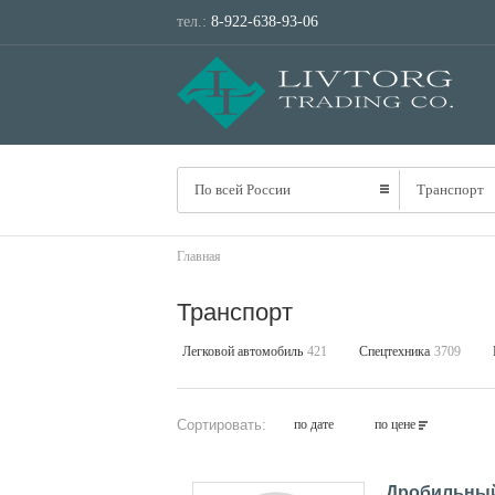
тел.:
8-922-638-93-06
По всей России
Транспорт
Главная
Транспорт
Легковой автомобиль
421
Спецтехника
3709
Сортировать:
по дате
по цене
Дробильный 