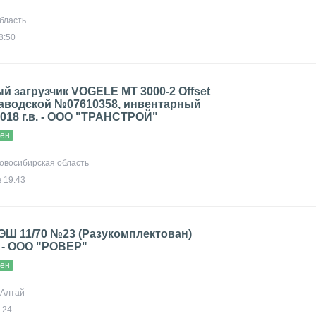
бласть
8:50
 загрузчик VOGELE MT 3000-2 Offset
заводской №07610358, инвентарный
2018 г.в. - ООО "ТРАНСТРОЙ"
вен
Новосибирская область
 19:43
ЭШ 11/70 №23 (Разукомплектован)
 - ООО "РОВЕР"
вен
, Алтай
:24