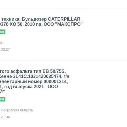
 техника: Бульдозер CATERPILLAR
9378 ХО 50, 2010 г.в. ООО "МАКСПРО"
вен
сть
в 22:27
того асфальта тип EB 50/75S.
нне 3L41C.1031420035474, г/н
нвентарный номер 000001214,
1, год выпуска 2021 - ООО
Й"
вен
, Московская область
 21:34