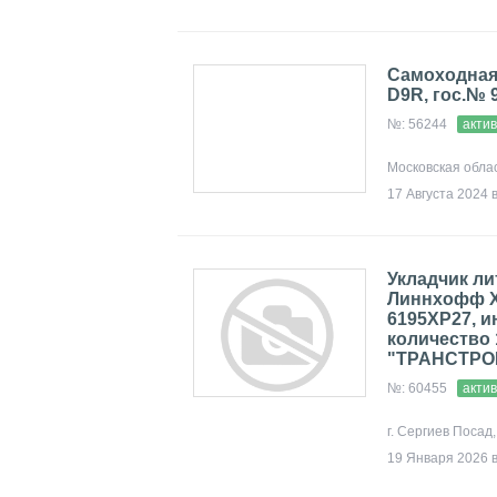
Самоходная
D9R, гос.№ 
№: 56244
акти
Московская обла
17 Августа 2024 
Укладчик ли
Линнхофф Хе
6195ХР27, и
количество 
"ТРАНСТРО
№: 60455
акти
г. Сергиев Посад
19 Января 2026 в