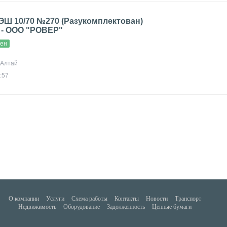
ЭШ 10/70 №270 (Разукомплектован)
 - ООО "РОВЕР"
вен
, Алтай
:57
О компании
Услуги
Схема работы
Контакты
Новости
Транспорт
Недвижимость
Оборудование
Задолженность
Ценные бумаги