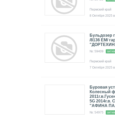
Пермский край
8 Октября 2025 в
Бульдозер 
/8136 ЕМ/ га
"ДОРТЕХИ
№: 59409
акти
Пермский край
7 Октября 2025 в
Буровая уст
Колесный ф
2011г.в.Гус
5G 2014г.в.
"АФИНА ПА
№: 54975
акти