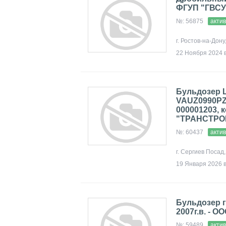
ФГУП "ГВСУ
№: 56875
акти
г. Ростов-на-Дону
22 Ноября 2024 в
Бульдозер 
VAUZ0990РZ
000001203, 
"ТРАНСТРО
№: 60437
акти
г. Сергиев Посад
19 Января 2026 в
Бульдозер г
2007г.в. -
№: 59489
акти