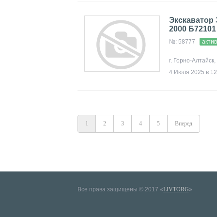
Экскаватор 
2000 Б72101
№: 58777
акти
г. Горно-Алтайск
4 Июля 2025 в 12
1
2
3
4
5
Вперед
Все права защищены © 2017 «
LIVTORG
»