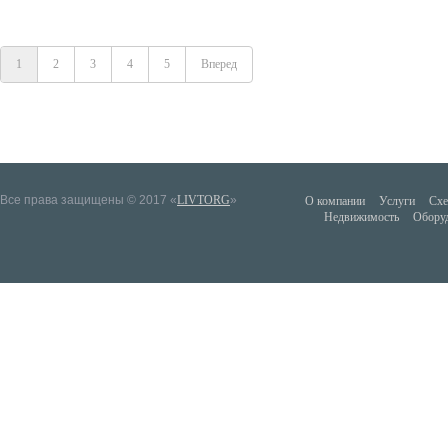
1
2
3
4
5
Вперед
Все права защищены © 2017 «
LIVTORG
»
О компании
Услуги
Схе
Недвижимость
Обору