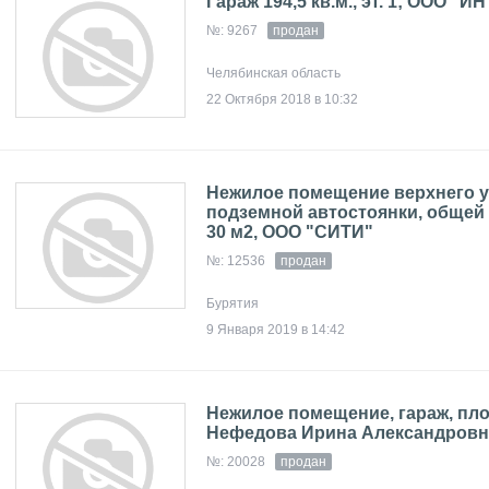
Гараж 194,5 кв.м., эт. 1; ООО "И
№: 9267
продан
Челябинская область
22 Октября 2018 в 10:32
Нежилое помещение верхнего 
подземной автостоянки, общей
30 м2, ООО "СИТИ"
№: 12536
продан
Бурятия
9 Января 2019 в 14:42
Нежилое помещение, гараж, площ
Нефедова Ирина Александровн
№: 20028
продан